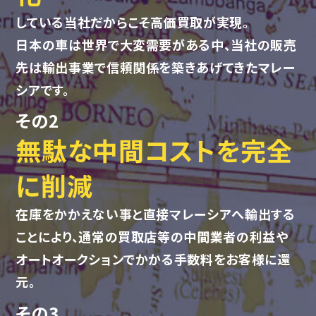
している当社だからこそ高価買取が実現。
日本の車は世界で大変需要がある中、当社の販売
先は輸出事業で信頼関係を築きあげてきたマレー
シアです。
その2
無駄な中間コストを完全
に削減
在庫をかかえない事と直接マレーシアへ輸出する
ことにより、
通常の買取店等の中間業者の利益や
オートオークションでかかる手数料をお客様に還
元。
その3